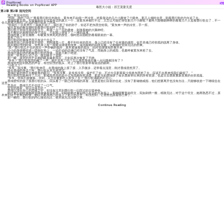
PopNovel
Do
Reading Books on PopNovel APP
毒医大小姐：邪王宠妻无度
第2章 第2章 混沌空间
第二章混沌空间
“想跑，跑的了吗？”看着墨行歌往外跑去，黄东来不由得一声冷笑，对着身边的几个小厮使了个眼色，那几人顿时会意，朝着墨行歌的方向追了去。
墨倾想要去挡，可惜他如今不过是年迈的废人一个，连黄东来都打不过，又怎么可能拦得住那几个小厮呢？最终只能够眼睁睁的看着几个人追着墨行歌去了，不一
会儿就将才跑出门不远的墨行歌抓了回来。
“给我打！往死里打！我就不信了，我打死了你的孙子，你还不把东西交给我。”黄东来一声的冷笑，手一挥。
铺天盖地的拳头顿时朝着墨行歌招呼了过去。
墨行歌只觉得浑身绵软无力，疼痛一点一点的袭来，刺激着她的大脑神经。
血不断的从她瘦弱的身子流出，片刻地上便留下了一滩的血液。
墨倾想要上前去施救，却被黄东来死死的按住，顿时怒目圆瞪的看着眼前的一幕。
要死了吗？
墨行歌此时脑海里面只有这个念头了。
她感觉自己的身体似乎很轻，周围漆黑一片，看不到任何的亮光，身上已经没有了任何痛的感觉，似乎灵魂已经彻底的脱离了身体。
就在她怔愣的时候，突然身上有一股暖流缓缓地传来，滋润着她的四肢百骸，让她顿时觉得无比的舒爽。
“恩~”墨行歌忍不住的发出一声舒畅的低吟，原本紧皱着的眉头，此时也缓缓地舒展开来。
小小的身体蜷缩成一团倒在地上，一动不动的仿佛已经没有了气息，而她身上的戒指，也最终被黄东来抢了去。
墨倾悲痛欲绝的抱着墨行歌的身体，双眼只剩下绝望。
突然，怀里的人动了动，随后睁开了双眼。
那一瞬，凌厉的光芒从她的眼底爆射而出，片刻后再次恢复了平静。
“爷爷？”墨行歌疑惑的喊了一声，她不是死了吗？怎么感觉身体好像一点问题都没有了？
墨倾突然听到熟悉的声音，有些怔愣的低头，对上了墨行歌那带着疑惑的眼眸。
“小歌儿？”
“爷爷，我没事。”墨行歌伸手，在墨倾的脸上摸了摸，入手微凉，还带着点湿意，刚才墨倾居然哭了。
跟在墨倾的身边六年，墨行歌从未见他哭过。
墨倾赶紧的伸手去擦眼角的眼泪，“爷爷没事，是爷爷没用，保护不了你，不过今日那黄家少爷将东西抢了去，应该不会再来找我们麻烦了。”
墨行歌闻言眼神冷了几分，那戒指里面的是什么东西她自然清楚，那是当初墨倾拼了命从墨家带出来的所有资源，也是日后墨家重新发展的全部底蕴。
“爷爷，怪我不能修炼，否则，又怎会被那些人欺负了去？”墨行歌满眼的不甘心。
墨倾爱怜的摸了摸墨行歌的头，回头看了一眼已经倒塌的茅屋，这里是他们目前的住处，没有了那储物戒指，他们想要离开也没有办法，只能够收拾一下继续住在
这里。
思及此，墨倾又忍不住叹了一口气。
堂堂的墨家，何以沦落至此？
墨倾沉浸在自己的思绪之中，却没有注意到墨行歌一闪而过的古怪神色。
刚才被打的时候她就觉得身体有些不对，到此时她才看到自己右手的无名指上，那绚丽繁复的符文，宛如刺绣一般，精致无比，对于这个符文，她再熟悉不过，原
本来到这个世界的时候，她以为那东西已经落入了那人的手里，却没想到，它居然也跟着自己来了。
那一瞬间，墨行歌的内心激动无比，根本就无法冷静下来。
Continue Reading