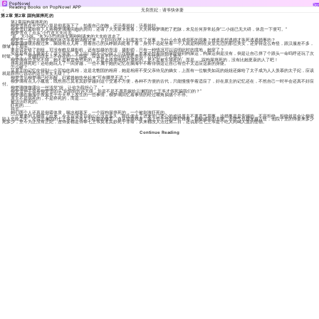
PopNovel
Do
Reading Books on PopNovel APP
无良医妃：请爷快休妻
第2章 第2章 踩狗屎摔死的
第2章踩狗屎摔死的
柳梦雪悬在半空的心算是彻底落下了，拍着自己的胸，还活着就好，活着就好。
柳梦雪赶紧吩咐下人将柳梦璃搬回她的房间，还请了大夫前来查看，大夫将柳梦璃把了把脉，未见任何异常起身“二小姐已无大碍，休息一下便可。”
柳梦雪点了点头“小竹送大夫出去。”
“是，大小姐。”名为小竹的侍女将刚刚请来的大夫给送走了。
柳梦雪一直守在柳梦璃的床边等着她清醒过来，正好问问早上到底发生了何事，为什么会造成假死的现象？难道是想逃婚才装死逃避婚事的？
柳梦璃缓缓苏醒过来，脑袋有点儿疼，捂着自己的头睁眼四处看了看，身旁不远处坐着一个人就是刚刚在灵堂见过的那位美女，还穿得这么奇怪，跟汉服差不多，
微皱了下眉头。
要是说走错了剧组，可没有瞧见摄影机，还有拍摄的导演，摄影师，只有一种情况可以说明此时的境地，她穿了？
实在是有点儿接受不了这个现实，早上出门就不小心踩了一坨狗屎，本来还想着踩狗屎能得到狗屎运，狗屎运倒是没有，倒是让自己摔了个跟头一命呜呼还玩了次
时髦，穿了，穿越到历史上不存在的一个国家，应该是平行空间的某处类似于古代的一个人地方。
柳梦璃有些哭笑不得，她不是被雷电劈死的，不是走路撞电线杆撞死的，更不是被车撞死的，而是……踩狗屎摔死的，没有比她更衰的人了吧！
摔死就摔死吧！还给她玩儿了一回穿越，一些不属于她的记忆在脑海中不断徘徊这让自己有些不太适应这新的身躯。
怎么破？
从原主的记忆中得到一个可怕的真相，这是北鬯国的相府，她是相府不受父亲待见的嫡女，上面有一位貌美如花的姐姐还嫁给了太子成为人人羡慕的太子妃，应该
就是跟自己说话的这位美女无疑了？
柳梦雪见柳梦璃已经苏醒，赶紧将她扶坐起来“可有哪里不适？”
柳梦璃有点儿小尴尬，既然自己莫名其妙穿越到这个交通不方便，各种不方便的古代，只能慢慢学着适应了，好在原主的记忆还在，不然自己一时半会还真不好应
付。
柳梦璃微微露出一丝浅笑“姐，让你为我担心了。”
柳梦雪伸手摸着柳梦雪的头“你悄悄告诉大姐，你是不是不愿意嫁给云澜国的七王爷才假死骗我们的？”
柳梦璃在脑海中搜索关于今天早上发生的一些事情，柳梦璃回忆着事情的经过嘴角抽搐个不停。
原主不是病死的，不是猝死的，而是……
被活活吓死的。
吓死的……
我去……
她们两个人还真是倒霉体质，喝水都塞牙，一个踩狗屎摔死的，一个被刺激吓死的。
一个重要的人物冒了出来，今天宣读圣旨的公公没走多久，陈氏便走了进来苦口婆心的劝说原主不要意气用事，这婚事是皇帝赐的，不容拒绝，拒绝就是会让柳府
陷入危险之中，还说云澜国的七王爷是个杀人不眨眼的修罗，自从双腿残废，脸上也十分的狰狞难看，相貌越发的丑陋，连脾气也越来越古怪，他院子里的侍妾来多少
死多少，至今为止没有正妃，连侍妾都是侍奉七王爷莫名其妙死于非命，从来都没人活过第二日，还说那位七王爷是个吃人肉喝人血的怪物。
Continue Reading