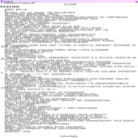
PopNovel
Do
Reading Books on PopNovel APP
复仇之丧命都市
第2章 第2章 身份反转
杨禁翻起身，重新带上头盔。
嘀
视线内画面突变，本来是一片空白，逐渐的变成了一片黑暗，暗到什么也看不见看不清。
这是一个昏沉阴凉的天地，杨禁静静站在原地聆听，什么都听不到。
“我的身体怎么这么僵硬？”杨禁摸了摸自己的手臂和肚子，完全就不是人类该有的触觉。
“欢迎来到丧命之都，这里是丧尸之冢。”疑惑间，系统的声音从耳边传来，不过这已不再是之前毫无人情味的电子音，而是一个充满威严沙哑低沉的声音。
“系统提示，三日前您在筑梦影城先后受到玩家七次攻击，后被丢到城外受到丧尸感染者僵尸的五次攻击，您已异化。”
杨禁瞪大了眼睛，立刻暴跳如雷：“谁这么缺德？偷袭我也就算了，为什么还把我丢出来？”
还有自己不是退出游戏了吗，那些人又怎么攻击的自己。
这么说来，我现在不是人族了？而是一个地地道道的丧尸？而且是有意识的丧尸？
杨禁直到看到自己的属性，才发现真的是忍无可忍。
“生命两星，力量三星，敏捷两星，智力一星，嗜血两星，爆发力两星。体长一米四，低等丧尸。”
“怪不得听杨叔叔说，玩家虽然有两个选择，但几乎没人会选择丧尸，因为前期弱的一塌糊涂，是满大街人人喊打的老鼠。”
值得一提的是，人族可以被感染成丧尸，但是丧尸不能重新做人。要想重新选择也就只有到公司申请注销角色，重新买一个头盔。
“算了，我还是先玩一阵子吧。反正我的目的是为了调查这个游戏，最好能混进公司里去。”
思虑间，他已经开始动了。
他在夜间虽然什么都看不到，但隐隐中却有一股味道吸引着自己。不仅如此，方圆几百米的声音都听的一清二楚。
杨禁的方向正是东面，那里充斥着人类的气息，而他的目的也许正如所有的丧尸电影中的丧尸一样，为了吃人。
“怎么还跑不动啊？这么慢腾腾的走，我要是被人撞见了还不得被群攻而死。”
走着走着，杨禁发现了一个问题，那就是丧尸行走的实在是太慢了。且先不说如何凭借丧尸的身份玩下去，就是生存也是个问题。
但他不知道的是，丧尸的行走速度和他的嗜血属性也有一定的关系。人类的气味越是浓郁，那么就会激发他体内的潜力，随之速度加快。
不过这点杨禁在后来也体会到了，因为当他走到筑梦影城下，躲在丧尸大团中间时，他已经能小跑起来。
“吼呼呼……”
周围几百只丧尸有些低沉着，有些狂吼着。更有甚者，直接将另一个丧尸开膛破肚，拉出一长串肠子吃了起来。反观那只被吃的丧尸，感觉不到丝毫的痛苦，反而
越发暴躁，尖锐的嘶叫声震耳欲聋。
“喂，你们有玩家吗？”
杨禁开口问道。如果这里面有玩家的话，也许还能从新手丧尸之冢脱颖而出。如果只是他一个人孤军作战，那么无疑是困难重重！
然而回应他的依然是一片乱七八糟的吼叫声，杨禁只好作罢。
眺目远望，只见筑梦影城之上已经站着许多人了。
“沉大哥，我的晋级你看是否帮小弟……”
城台上，一身牛仔的男子朝身旁中年男人恳求道。
一别两沉正是那个中年男人的游戏昵称，他负手而立，静静看着城外暴躁的丧尸，突然回头瞪了那名男子一眼，道：“听说三天前你把一个新玩家丢到了城外，趁机
顺走了他的新手锦囊？”
“啊……恩没有啊，我哪有这么缺德？我……”仇公子转了转眼睛，连忙摇头摆手道。
一别两沉怒目圆瞪地盯着仇公子，道：“你可以继续骗我，不过你要知道，没有我的话你在影城的排名只低不高，就这样你也想晋级？”
“我……我……”仇公子连忙打了个哈哈，随手取出了一个金黄色的锦囊，道：“嗨，这不我那天看到一个人站在街上一动不动在挂机嘛，我就帮他拿来暂为保管。”
“不过这人也是傻，刚进游戏还没到新手屋就中途离开了。您也知道这个游戏竞争力比较大，少一个对手总比多一个对手好嘛。”
一别两沉冷哼一声，没好气地道：“我看你不是替别人暂为保管，而是想占为己有。不然你又怎么会把别人丢到城外，你自己是清楚的，丧尸玩家一向是众矢之向。”
仇公子心里暗道，你不就是也想要这个新手锦囊嘛，真是倒八辈子霉了，刚到手的宝贝就要给你。
不过他还是笑嘻嘻地双手供上锦囊，恭敬道：“沉大哥，您日夜替小弟操劳晋级的事，您理应收下这个锦囊。”
“这……这恐怕……”一别两沉皱了皱眉，突然长叹一声，道：“也罢，我就暂时替那位小兄弟收下吧。不过我是不会用的，我会派人深查此事，直到找到他然后完璧归
赵。”
城外，杨禁听得暴跳如雷，骂道：“一个小人一个伪君子，原来就是你把我丢出城外。”
“城门开启，吾军听令，攻城掠地！”
蓦然，耳边那个低沉充满威严的声音再次响起。
刹那间，所有丧尸不约而同的一起怒吼。杨禁是这群丧尸中体型最小的，他没有因为自己是玩家而大意，更没有逞一时英雄冲到最前面，而是躲在尸群间。
穿过舞动的尸群，他看见筑梦影城果然大开城门，为首的正是一别两沉和仇公子，其身后紧紧跟着十五个人。
“不是说一个城至少有几十万玩家吗？怎么一次出城的就这么少？”
杨禁不知道的是，筑梦影城分为一百二十个区域，每个区域都有三座城门。城门外也不止杨禁所在的一个尸冢，或者说光是丧尸的种类两只手都数不过来。
一见城门大开，丧尸大团再也按捺不住，一个个疯了般扑了过去。
杨禁才发现这些丧尸虽然毫无智力可言，但攻击的方式却有着铺天盖地之势。只见一些丧尸在人群十米方向跳跃了起来，从空中如疯狗一样咬去，剩下的丧尸散开
队伍竟要把这队人马包围住。
“系统提示：一名玩家加成，所有丧尸智力升一星，力量升一星。”
“请不要站在原地。”
这种场景怎么也比电影里触目惊心百倍，所以杨禁忍不住看呆了，竟然一动不动站在原地看起戏来。
“我在这里算是弱势个体，刚刚看了下这些丧尸的属性，没一个比我垃圾的。看来前期我只有混在尸群中水水经验了。”
想着，他也动了起来，紧紧跟着大部队突进。之所以不去尸群少的地方，是因为他看见在一别两沉身后有十五个枪手。
贸然冲上去只是送死，不能硬拼那就只有智取了。
一别两沉手握两把弯刀，看到尸群这阵容，对仇公子道：“你有没有发现这群丧尸不对劲。”
仇公子抽出宝剑，道：“沉大哥，我看只是一群猛冲直撞的尸体罢了。”他回头对枪手道：“老规矩，谁杀的最多额外奖励四个技能点！”
说话间，一只丧尸已经扑了过来，血口獠牙直接咬向他。
他已剑相抵，却还是受不住猛烈的撞击倒退了好几步。
他一脚踢开丧尸，另一只又接踵而至。
转眼间几十只丧尸已然突进在人群中间，开始疯狂的扑咬。
一别两沉将这一切看在眼里，虽然对自己来说这些毛头小尸依旧是两刀一个，但继续打下去恐怕队伍不能完整回归。
死一个人意味着他刚打上去的团队成就又要降下来，是只亏不赚的。
“仇公子，带枪团先撤退，今日之战不宜再打下去！”
此话一出，仇公子如蒙大赦，赶紧随着枪团且战且退。
“怎么回事？新手区的丧尸难道增强了？”要知道换在以前，他一个打三四个根本不在话下，但如今却连一个丧尸都有点打不动了。
杨禁躲在尸群中伺机而动，但始终不敢出面。毕竟他的体力才三星，这意味着他的血量只有一千多，挨不住一刀就会挂的。
再看一见两沉和仇公子，他们的等级和攻击力无疑是前者更胜一筹，杨禁是想拿回属于自己的那个锦囊，但现在恐怕是不行的了。
仇公子和十五个枪团显然训练有素，呈一个扇形撤退，枪声咆哮声越发的频繁，场景看上去说不出的壮烈。
同时一见两沉堵在阵前手起刀落，且打且退，不时有丧尸倒地。只是他们的样子看上去好不到哪去，长时间的作战已经累的气喘吁吁，浑身占满了臭烘烘的尸液。
他们如果不是从一开始就小瞧了这波尸团，也许就不会这么狼狈了。
他们万万没想到的是，为何平时脆弱不堪的丧尸在今天属性竟然全部大幅度提升。
“快到城门了，大家再坚持一会！”
杨禁瞅准时机，心知众人快到城门之时，便是他们松懈之际。而这个时候，正是他出手的时候到了。
他紧紧贴住一只追向仇公子的体型偏大的丧尸，按照他们的视角，自然是不会注意到体型最小的杨禁。
“这一切是你自找的！”
杨禁紧紧盯着仇公子，咬牙暗道。
Continue Reading