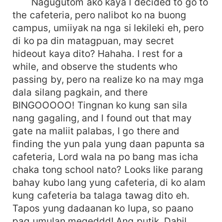
Nagugutom ako kaya I decided to go to
the cafeteria, pero nalibot ko na buong
campus, umiiyak na nga si lekileki eh, pero
di ko pa din matagpuan, may secret
hideout kaya dito? Hahaha. I rest for a
while, and observe the students who
passing by, pero na realize ko na may mga
dala silang pagkain, and there
BINGOOOOO! Tingnan ko kung san sila
nang gagaling, and I found out that may
gate na maliit palabas, I go there and
finding the yun pala yung daan papunta sa
cafeteria, Lord wala na po bang mas icha
chaka tong school nato? Looks like parang
bahay kubo lang yung cafeteria, di ko alam
kung cafeteria ba talaga tawag dito eh.
Tapos yung dadaanan ko lupa, so paano
pag umulan megeddd! Ang putik. Dahil