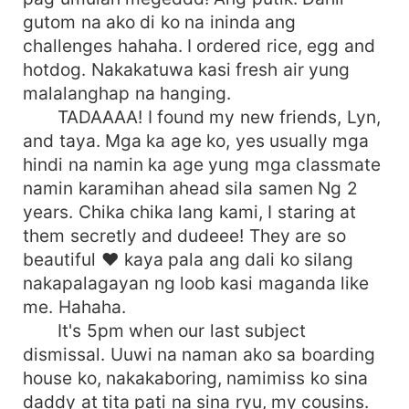
gutom na ako di ko na ininda ang
challenges hahaha. I ordered rice, egg and
hotdog. Nakakatuwa kasi fresh air yung
malalanghap na hanging.
TADAAAA! I found my new friends, Lyn,
and taya. Mga ka age ko, yes usually mga
hindi na namin ka age yung mga classmate
namin karamihan ahead sila samen Ng 2
years. Chika chika lang kami, I staring at
them secretly and dudeee! They are so
beautiful ❤️ kaya pala ang dali ko silang
nakapalagayan ng loob kasi maganda like
me. Hahaha.
It's 5pm when our last subject
dismissal. Uuwi na naman ako sa boarding
house ko, nakakaboring, namimiss ko sina
daddy at tita pati na sina ryu, my cousins.