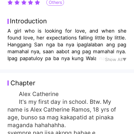
Others
Introduction
A girl who is looking for love, and when she
found love, her expectations falling little by little.
Hanggang San nga ba nya ipaglalaban ang pag
mamahal nya, saan aabot ang pag mamahal nya.
Ipag papatuloy pa ba nya kung Wala na? Or she
Show All▼
will forget everything and move on with her
secrets
Chapter
Alex Catherine
It's my first day in school. Btw. My
name is Alex Catherine Ramos, 18 yrs of
age, bunso sa mag kakapatid at pinaka
maganda hahahahha.
syempre nag iisa akong babae e