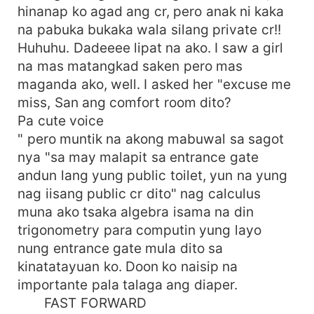
hinanap ko agad ang cr, pero anak ni kaka
na pabuka bukaka wala silang private cr!!
Huhuhu. Dadeeee lipat na ako. I saw a girl
na mas matangkad saken pero mas
maganda ako, well. I asked her "excuse me
miss, San ang comfort room dito?
Pa cute voice
" pero muntik na akong mabuwal sa sagot
nya "sa may malapit sa entrance gate
andun lang yung public toilet, yun na yung
nag iisang public cr dito" nag calculus
muna ako tsaka algebra isama na din
trigonometry para computin yung layo
nung entrance gate mula dito sa
kinatatayuan ko. Doon ko naisip na
importante pala talaga ang diaper.
FAST FORWARD