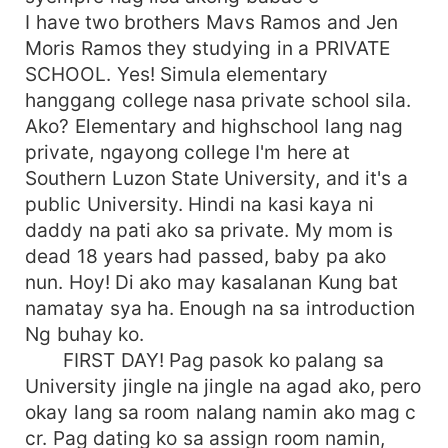
I have two brothers Mavs Ramos and Jen
Moris Ramos they studying in a PRIVATE
SCHOOL. Yes! Simula elementary
hanggang college nasa private school sila.
Ako? Elementary and highschool lang nag
private, ngayong college I'm here at
Southern Luzon State University, and it's a
public University. Hindi na kasi kaya ni
daddy na pati ako sa private. My mom is
dead 18 years had passed, baby pa ako
nun. Hoy! Di ako may kasalanan Kung bat
namatay sya ha. Enough na sa introduction
Ng buhay ko.
FIRST DAY! Pag pasok ko palang sa
University jingle na jingle na agad ako, pero
okay lang sa room nalang namin ako mag c
cr. Pag dating ko sa assign room namin,